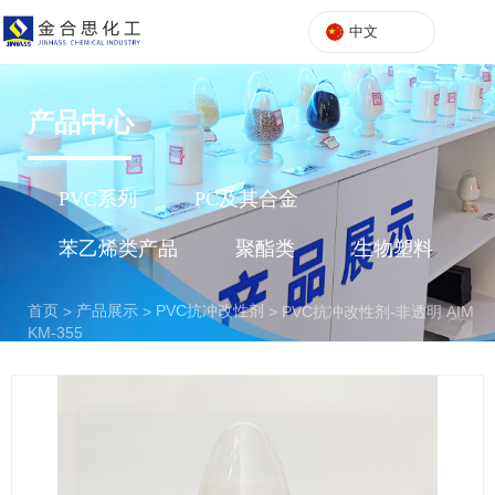
中文
产品中心
PVC系列
PC及其合金
苯乙烯类产品
聚酯类
生物塑料
首页
产品展示
PVC抗冲改性剂
>
>
>
PVC抗冲改性剂-非透明 AIM
KM-355