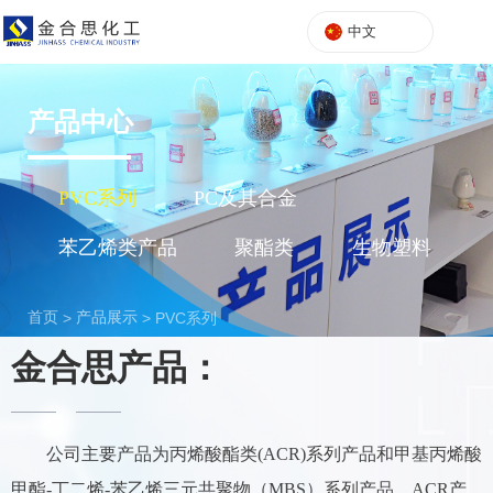
中文
产品中心
PVC系列
PC及其合金
苯乙烯类产品
聚酯类
生物塑料
首页
产品展示
>
>
PVC系列
金合思产品：
公司主要产品为丙烯酸酯类(ACR)系列产品和甲基丙烯酸
甲酯-丁二烯-苯乙烯三元共聚物（MBS）系列产品，ACR产