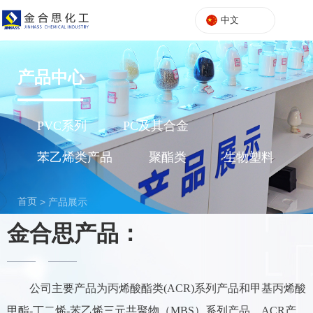
中文
产品中心
PVC系列
PC及其合金
苯乙烯类产品
聚酯类
生物塑料
首页
>
产品展示
金合思产品：
公司主要产品为丙烯酸酯类(ACR)系列产品和甲基丙烯酸
甲酯-丁二烯-苯乙烯三元共聚物（MBS）系列产品，ACR产