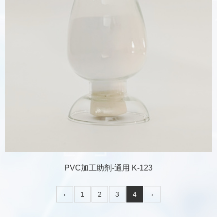
PVC加工助剂-通用 K-123
‹
1
2
3
4
›